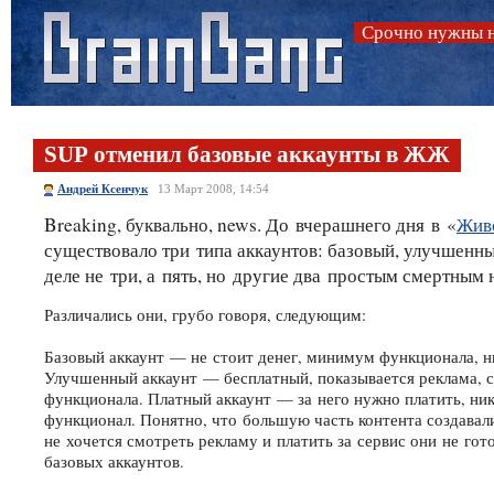
Срочно нужны н
SUP отменил базовые аккаунты в ЖЖ
Андрей Ксенчук
13 Март 2008, 14:54
Breaking, буквально, news. До вчерашнего дня в «
Жив
существовало три типа аккаунтов: базовый, улучшенн
деле не три, а пять, но другие два простым смертным 
Различались они, грубо говоря, следующим:
Базовый аккаунт — не стоит денег, минимум функционала, н
Улучшенный аккаунт — бесплатный, показывается реклама, 
функционала. Платный аккаунт — за него нужно платить, ни
функционал. Понятно, что большую часть контента создавал
не хочется смотреть рекламу и платить за сервис они не гот
базовых аккаунтов.