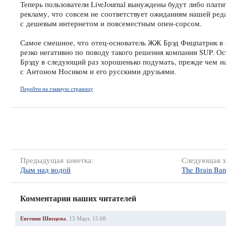
Теперь пользователи LiveJournal вынуждены будут либо плати
рекламу, что совсем не соответствует ожиданиям нашей ред
с дешевым интернетом и повсеместным
опен-сорсом
.
Самое смешное, что
отец-основатель
ЖЖ Брэд Фицпатрик в
резко негативно по поводу такого решения компании SUP. Ос
Брэду в следующий раз хорошенько подумать, прежде чем н
с Антоном Носиком и его русскими друзьями.
Перейти на главную страницу
Предыдущая заметка:
Следующая з
Дым над водой
The Brain Ban
Комментарии наших читателей
Евгения Швецова
, 13 Март, 15:08