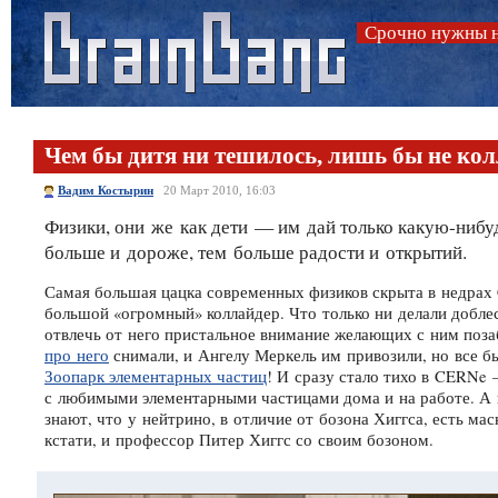
Срочно нужны н
Чем бы дитя ни тешилось, лишь бы не ко
Вадим Костырин
20 Март 2010, 16:03
Физики, они же как дети — им дай только
какую-нибу
больше и дороже, тем больше радости и открытий.
Самая большая цацка современных физиков скрыта в недрах
большой «огромный» коллайдер. Что только ни делали добл
отвлечь от него пристальное внимание желающих с ним поз
про него
снимали, и Ангелу Меркель им привозили, но все бы
Зоопарк элементарных частиц
! И сразу стало тихо в CERNe 
с любимыми элементарными частицами дома и на работе. А 
знают, что у нейтрино, в отличие от бозона Хиггса, есть мас
кстати, и профессор Питер Хиггс со своим бозоном.